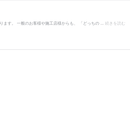
ボ
ります。 一般のお客様や施工店様からも、 「どっちの …
続きを読む
デ
ィ
コ
ー
テ
ィ
ン
グ
そ
れ
ぞ
れ
の
特
性