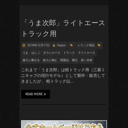
「うま次郎」ライトエース
トラック用
2018年12月17日
hassui
トラック用品
うま
はしご
タウンエース
トラック
ライトエース
後ろに乗せる
後ろに積む
既製品
脚立
長い木材
これまで「うま次郎」は軽トラック用（三菱ミ
ニキャブの現行モデル）として製作・販売して
きましたが、 軽トラック以…
READ MORE