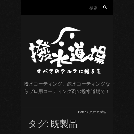
検
索:
撥水コーティング、疎水コーティングな
らプロ用コーティング剤の撥水道場で！
Home
/
タグ:
既製品
タグ:
既製品