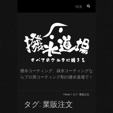
検
索:
撥水コーティング、疎水コーティングな
らプロ用コーティング剤の撥水道場で！
Home
/
タグ:
業販注文
タグ:
業販注文