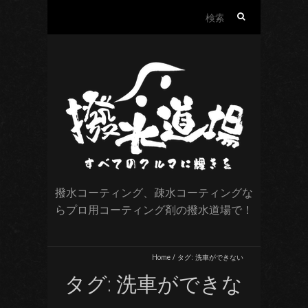
検
索:
撥水コーティング、疎水コーティングな
らプロ用コーティング剤の撥水道場で！
Home
/
タグ:
洗車ができない
タグ:
洗車ができな