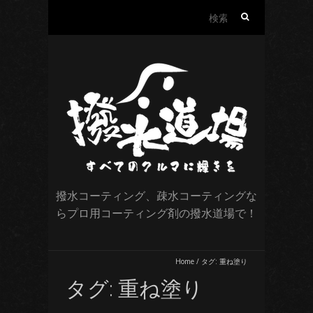
検
索:
撥水コーティング、疎水コーティングな
らプロ用コーティング剤の撥水道場で！
Home
/
タグ:
重ね塗り
タグ:
重ね塗り