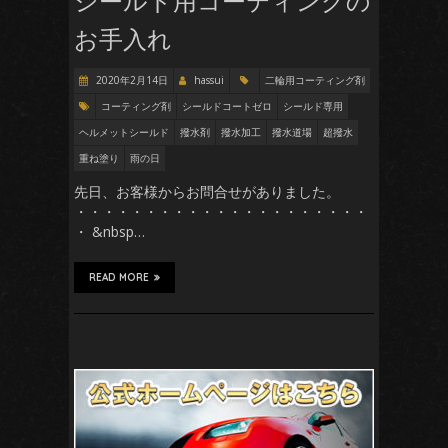
シールド用コーティングの
お手入れ
2020年2月14日
hassui
二輪用コーティング剤
コーティング剤
シールドコートゼロ
シールド専用
ヘルメットシールド
撥水剤
撥水加工
撥水道場
超撥水
重ね塗り
雨の日
先日、お客様からお問合せがありました。
・・・・・・・・・・・・・・・・・・・・・
・ &nbsp…
READ MORE