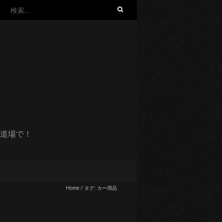
検
索:
道場で！
Home
/
タグ:
カー用品