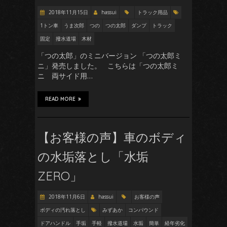
2018年11月15日
hassui
トラック用品
1トン車
うま次郎
つの
つの太郎
ダンプ
トラック
固定
撥水道場
木材
「つの太郎」のミニバージョン 「つの太郎ミ
ニ」発売しました。 こちらは「つの太郎ミ
ニ 両サイド用…
READ MORE
【お客様の声】車のボディ
の水垢落とし「水垢
ZERO」
2018年11月6日
hassui
お客様の声
ボディの汚れ落とし
みずあか
コンパウンド
ドアハンドル
手垢
手軽
撥水道場
水垢
簡単
経年劣化