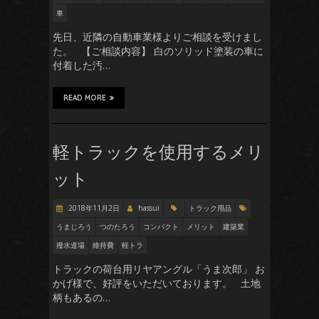
車
先日、近隣の自動車業様よりご相談を受けまし
た。 【ご相談内容】 白のソリッド塗装の車に
付着した汚…
READ MORE
軽トラックを使用するメリ
ット
2018年11月2日
hassui
トラック用品
うまじろう
つのたろう
コンパクト
メリット
建築業
撥水道場
維持費
軽トラ
トラックの荷台用リヤアングル「うま次郎」 お
かげ様で、好評をいただいております。 土地
柄もあるの…