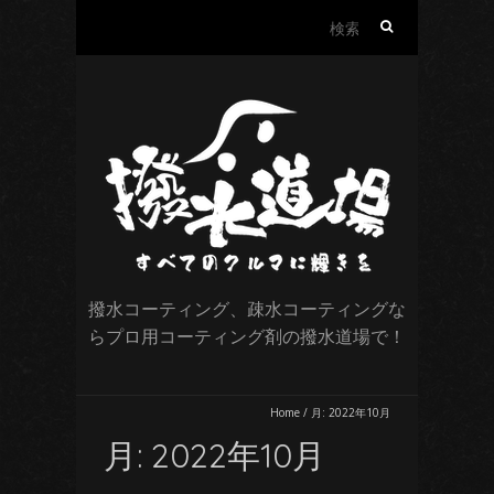
検
索:
撥水コーティング、疎水コーティングな
らプロ用コーティング剤の撥水道場で！
Home
/
月:
2022年10月
月:
2022年10月