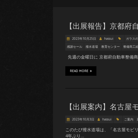
【出展報告】京都府自
2023年10月25日
hassui
ガラス
感謝セール
撥水道場
教育センター
整備商工
先週の金曜日に 京都府自動車整備商
READ MORE
【出展案内】名古屋モ
2023年10月3日
hassui
ご案内
このたび撥水道場は、「名古屋モビリ
4年ぶり…