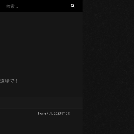
検
索:
道場で！
Home
/
月:
2023年10月