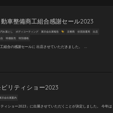
動車整備商工組合感謝セール2023
の汚れ落とし
ボディコーティング
展示会出展報告
京整商
伏見陸運局
出店
組合
特価販売
特別価格
工組合の感謝セールに 出店させていただきました。 …
ビリティショー2023
展示会出展案内
ティショー2023」に出展させていただくことが決定しました。 今年は