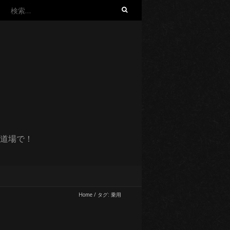
検
索:
道場で！
Home
/
タグ:
乗用