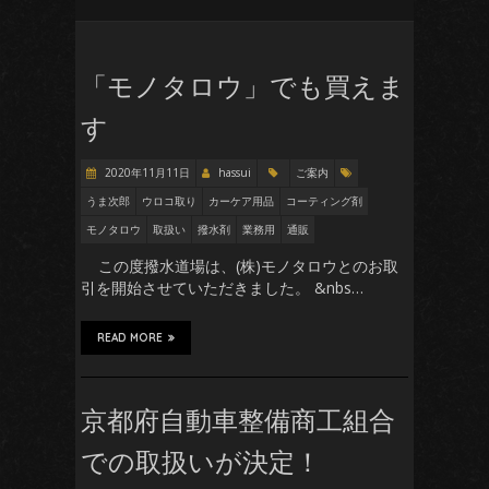
「モノタロウ」でも買えま
す
2020年11月11日
hassui
ご案内
うま次郎
ウロコ取り
カーケア用品
コーティング剤
モノタロウ
取扱い
撥水剤
業務用
通販
この度撥水道場は、(株)モノタロウとのお取
引を開始させていただきました。 &nbs…
READ MORE
京都府自動車整備商工組合
での取扱いが決定！