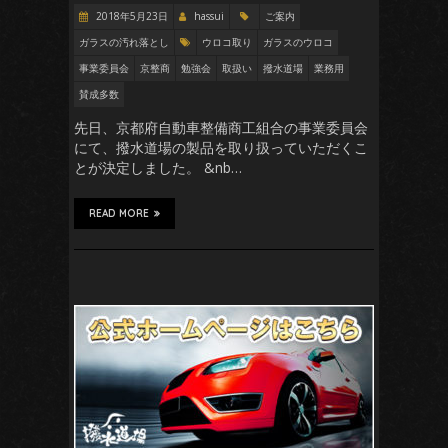
2018年5月23日
hassui
ご案内
ガラスの汚れ落とし
ウロコ取り
ガラスのウロコ
事業委員会
京整商
勉強会
取扱い
撥水道場
業務用
賛成多数
先日、京都府自動車整備商工組合の事業委員会
にて、撥水道場の製品を取り扱っていただくこ
とが決定しました。 &nb…
READ MORE