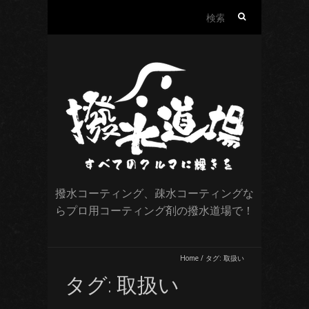
検
索:
撥水コーティング、疎水コーティングな
らプロ用コーティング剤の撥水道場で！
Home
/
タグ:
取扱い
タグ:
取扱い