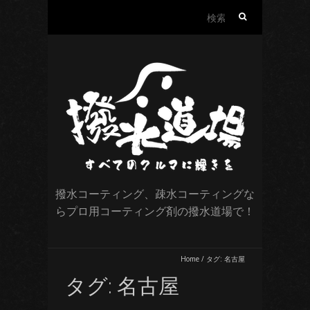
検
索:
撥水コーティング、疎水コーティングな
らプロ用コーティング剤の撥水道場で！
Home
/
タグ:
名古屋
タグ:
名古屋