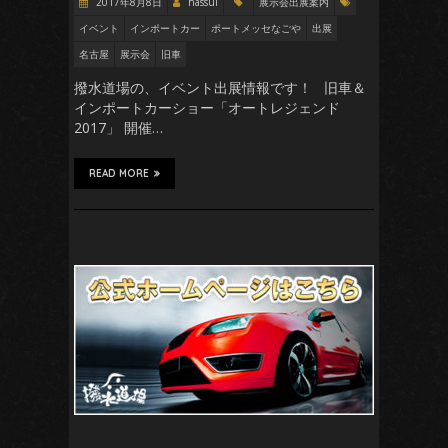
2017年8月8日
hassui
展示会出展案内
イベント
インポートカー
ポートメッセなごや
出展
名古屋
展示会
旧車
撥水道場の、イベント出展情報です！ 旧車＆
インポートカーショー「オートレジェンド
2017」 開催…
READ MORE