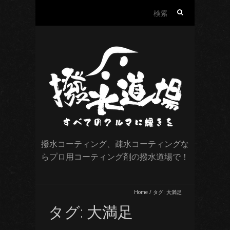
検
索:
撥水コーティング、疎水コーティングな
らプロ用コーティング剤の撥水道場で！
Home
/
タグ:
大満足
タグ:
大満足