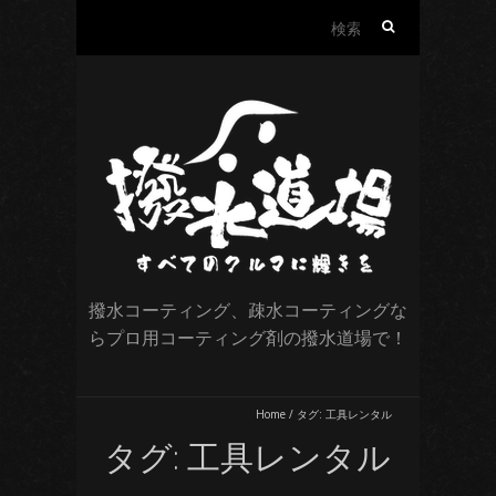
検
索:
撥水コーティング、疎水コーティングな
らプロ用コーティング剤の撥水道場で！
Home
/
タグ:
工具レンタル
タグ:
工具レンタル