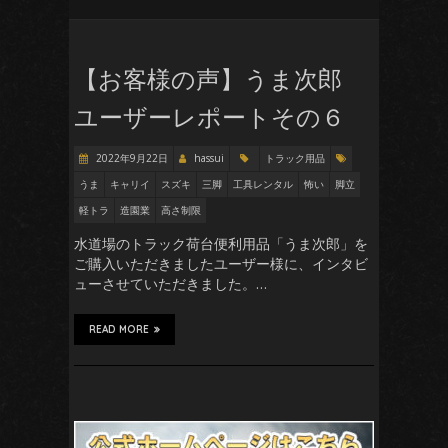
【お客様の声】うま次郎
ユーザーレポートその６
2022年9月22日
hassui
トラック用品
うま
キャリイ
スズキ
三脚
工具レンタル
怖い
脚立
軽トラ
造園業
高さ制限
水道場のトラック荷台便利用品「うま次郎」を
ご購入いただきましたユーザー様に、インタビ
ューさせていただきました。…
READ MORE