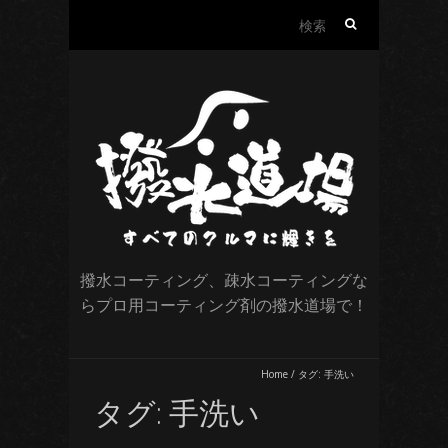
検
索:
撥水コーティング、疎水コーティングな
らプロ用コーティング剤の撥水道場で！
Home
/
タグ:
手洗い
タグ:
手洗い