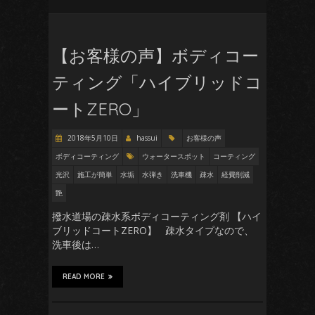
【お客様の声】ボディコー
ティング「ハイブリッドコ
ートZERO」
2018年5月10日
hassui
お客様の声
ボディコーティング
ウォータースポット
コーティング
光沢
施工が簡単
水垢
水弾き
洗車機
疎水
経費削減
艶
撥水道場の疎水系ボディコーティング剤 【ハイ
ブリッドコートZERO】 疎水タイプなので、
洗車後は…
READ MORE