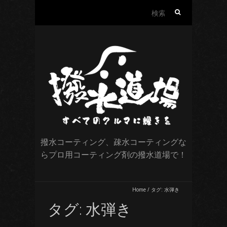
検
索:
撥水コーティング、疎水コーティングな
らプロ用コーティング剤の撥水道場で！
Home
/
タグ:
水弾き
タグ:
水弾き