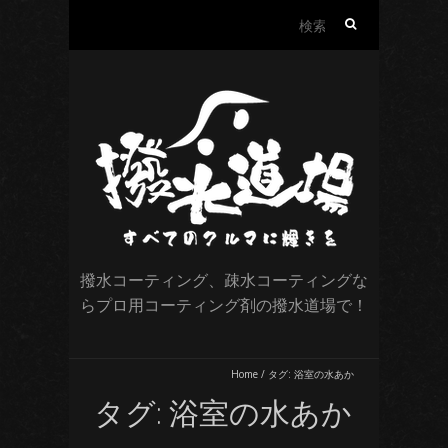
検
索:
撥水コーティング、疎水コーティングな
らプロ用コーティング剤の撥水道場で！
Home
/
タグ:
浴室の水あか
タグ:
浴室の水あか