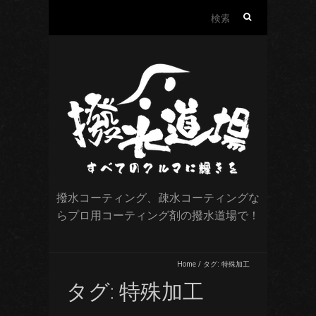
検
索:
撥水コーティング、疎水コーティングな
らプロ用コーティング剤の撥水道場で！
Home
/
タグ:
特殊加工
タグ:
特殊加工