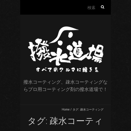
検
索:
撥水コーティング、疎水コーティングな
らプロ用コーティング剤の撥水道場で！
Home
/
タグ:
疎水コーティング
タグ:
疎水コーティ