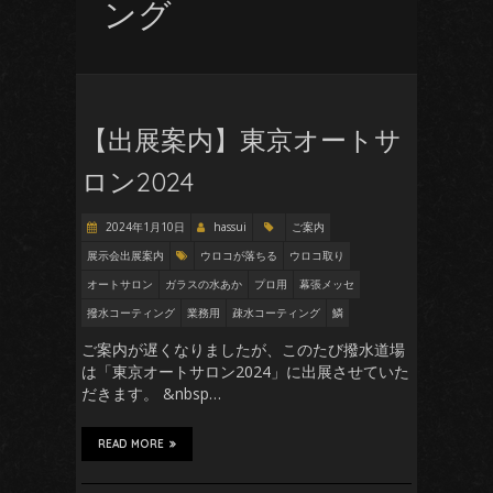
ング
【出展案内】東京オートサ
ロン2024
2024年1月10日
hassui
ご案内
展示会出展案内
ウロコが落ちる
ウロコ取り
オートサロン
ガラスの水あか
プロ用
幕張メッセ
撥水コーティング
業務用
疎水コーティング
鱗
ご案内が遅くなりましたが、このたび撥水道場
は「東京オートサロン2024」に出展させていた
だきます。 &nbsp…
READ MORE