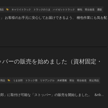
用品
キャリイトラック
トラックのうま
ハイゼットトラック
梱包
荷台改造
通販
」 お客様のお手元に安心してお届けできるよう、 梱包作業にも気を配
ッパーの販売を始めました（資材固定・
ク用品
うま次郎
トラック用
リヤアングル
木材運搬
荷台
荷台改造
荷止用品
郎」に取付け可能な「ストッパー」の販売を開始しました。 &nb…