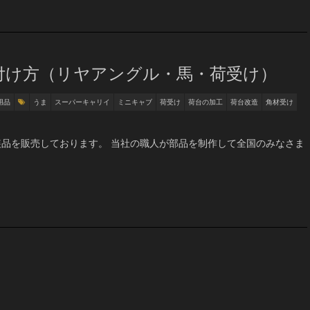
付け方（リヤアングル・馬・荷受け）
用品
うま
スーパーキャリイ
ミニキャブ
荷受け
荷台の加工
荷台改造
角材受け
品を販売しております。 当社の職人が部品を制作して全国のみなさま