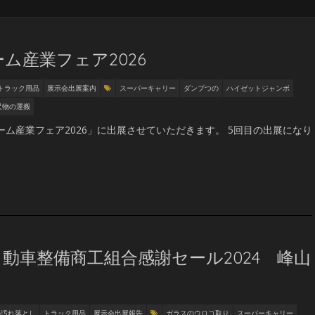
ム産業フェア2026
トラック用品
展示会出展案内
スーパーキャリー
ダンプつの
ハイゼットジャンボ
尺物の運搬
ーム産業フェア2026」に出展させていただきます。 5回目の出展になり
動車整備商工組合感謝セール2024 峰山
の汚れ落とし
トラック用品
展示会出展報告
ガラスのウロコ取り
スーパーキャリー