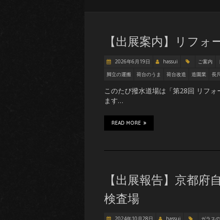
【出展案内】リフォー
2026年6月19日
hassui
ご案内
脚立の運搬
荷台のうま
荷台改造
造園業
長
このたび撥水道場は「第28回 リフォ
ます…
READ MORE
【出展報告】京都府自
検査場
2024年10月28日
hassui
ガラス