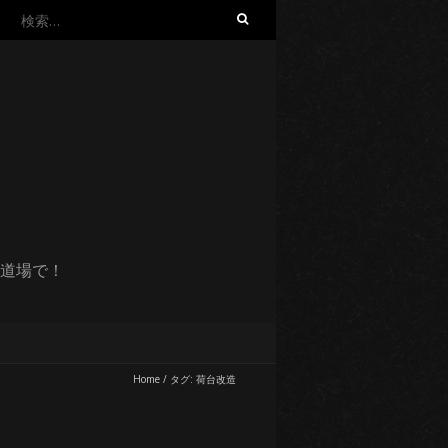
検
索:
道場で！
Home
/
タグ:
荷台改造