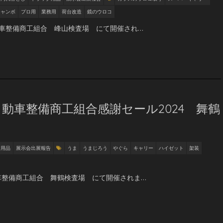
ジャンボ
プロ用
業務用
荷台改造
鏡のウロコ
府自動車整備商工組合 峰山検査場 にて開催され…
動車整備商工組合感謝セール2024 舞鶴
ク用品
展示会出展報告
うま
うまじろう
やぐら
キャリー
ハイゼット
架装
自動車整備商工組合 舞鶴検査場 にて開催されま…