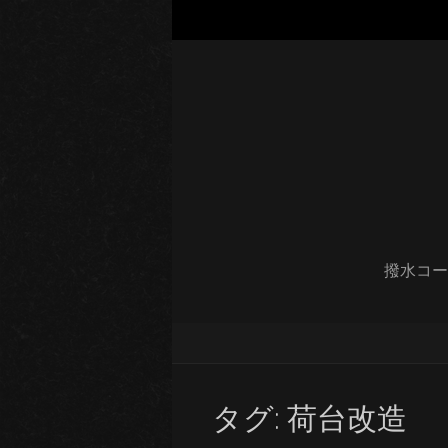
撥水コー
タグ:
荷台改造