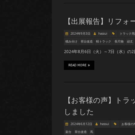
【出展報告】リフォー
2024年9月3日
hassui
トラック用
積み分け
荷台改造
軽トラック
長尺物
頑丈
2024年8月6日（火）～7日（水）の
READ MORE
【お客様の声】トラッ
しました
2024年6月12日
hassui
お客様の
架台
荷台改造
馬