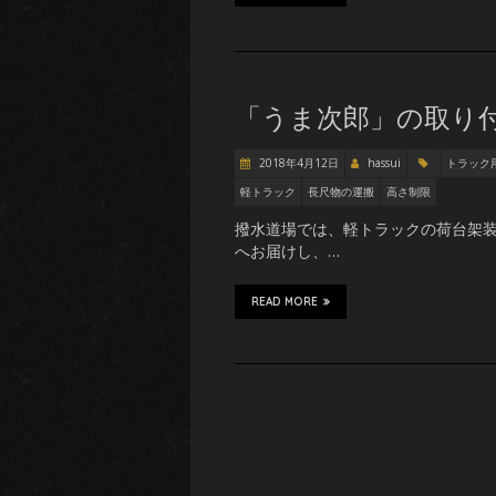
「うま次郎」の取り
2018年4月12日
hassui
トラック
軽トラック
長尺物の運搬
高さ制限
撥水道場では、軽トラックの荷台架装
へお届けし、…
READ MORE