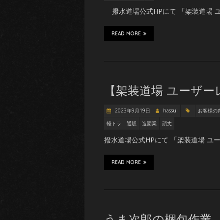
撥水道場公式HPにて 「架装道場 ユ
READ MORE
【架装道場 ユーザー
2023年9月19日
hassui
お客様の
軽トラ
通販
造園業
頑丈
撥水道場公式HPにて 「架装道場 ユ
READ MORE
うま次郎の梱包作業