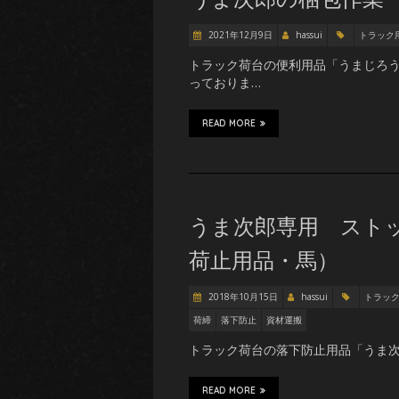
2021年12月9日
hassui
トラック
トラック荷台の便利用品「うまじろう
っておりま…
READ MORE
うま次郎専用 スト
荷止用品・馬）
2018年10月15日
hassui
トラッ
荷締
落下防止
資材運搬
トラック荷台の落下防止用品「うま次
READ MORE