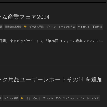
ム産業フェア2024
品
展示会出展報告
ずり落ち予防
ダイハツ
トラックのうま
ハイゼット
不安解消
2日間、 東京ビッグサイトにて 「第26回 リフォーム産業フェア2024…
ク用品ユーザーレポートその14 を追加
声
トラック用品
うま
やぐら
アングル
ダイハツトラック
ハイゼットジャンボ