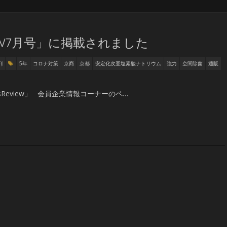
VIEW7月号」に掲載されました
剤
5年
コロナ対策
京商
京都
安定化次亜塩素酸ナトリウム
強力
空間除菌
通販
sReview」 会員企業情報コーナーのペ…