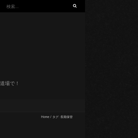
検
索:
道場で！
Home
/
タグ:
長期保管