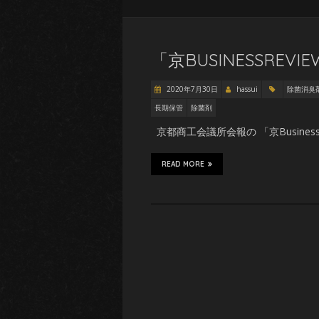
「京BUSINESSRE
2020年7月30日
hassui
除菌消臭
長期保管
除菌剤
京都商工会議所会報の 「京Busines
READ MORE