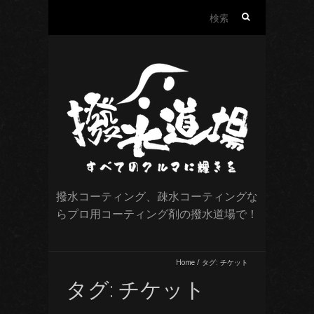
検
索:
撥水コーティング、疎水コーティングな
らプロ用コーティング剤の撥水道場で！
Home
/
タグ:
チケット
タグ:
チケット