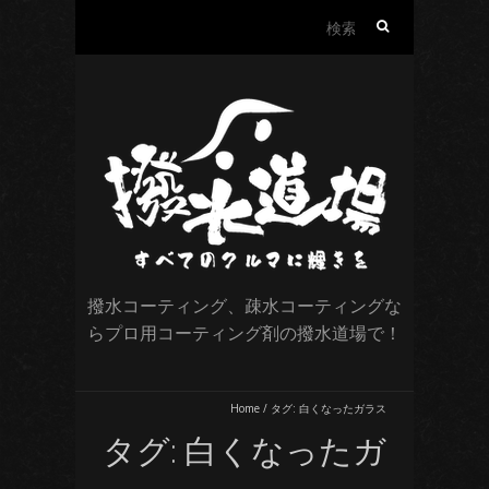
検
索:
撥水コーティング、疎水コーティングな
らプロ用コーティング剤の撥水道場で！
Home
/
タグ:
白くなったガラス
タグ:
白くなったガ