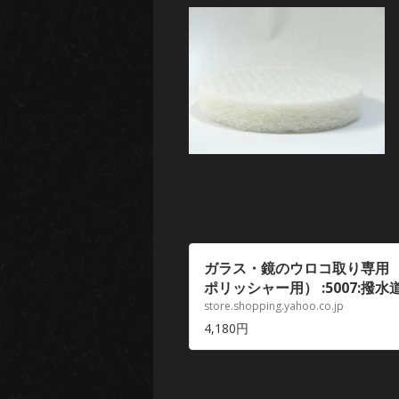
ガラス・鏡のウロコ取り専用 
ポリッシャー用） :5007:撥水道
store.shopping.yahoo.co.jp
4,180円