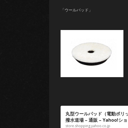
「ウールパッド」
丸型ウールパッド（電動ポリッシ
撥水道場 – 通販 – Yahoo!
store.shopping.yahoo.co.jp