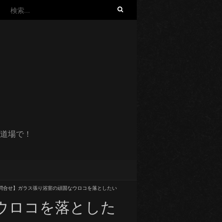
検
索:
道場で！
問合せ】ガラス張り浴室の頑固なウロコを落としたい
ウロコを落とした