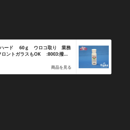
Oハード 60ｇ ウロコ取り 業務
ントガラスもOK :8003:撥水
ピング
商品を見る