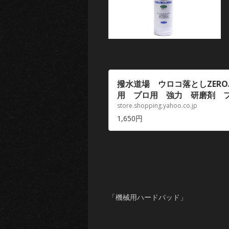
撥水道場 ウロコ落としZER
用 プロ用 強力 研磨剤 フロ
道場 – 通販 – Yahoo!ショッ
store.shopping.yahoo.co.jp
1,650円
「機械用ハードパッド」