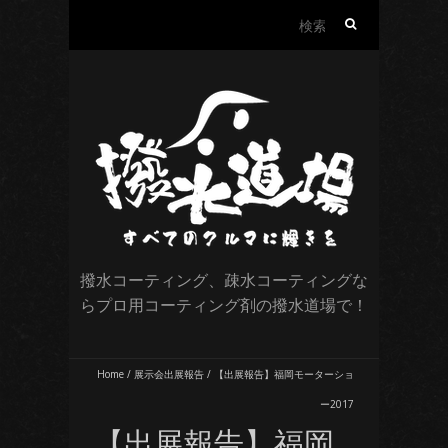
検
索:
撥水コーティング、疎水コーティングな
らプロ用コーティング剤の撥水道場で！
Home
/
展示会出展報告
/
【出展報告】福岡モーターショ
ー2017
【出展報告】福岡