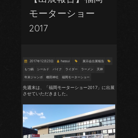
モーターショー
2017
2017年12月23日
hassui
展示会出展報告
もつ鍋
シールド
バイク
ライダー
ラーメン
天神
年末ジャンボ
櫛田神社
福岡モーターショー
先週末は、「福岡モーターショー2017」に出展
させていただきました。