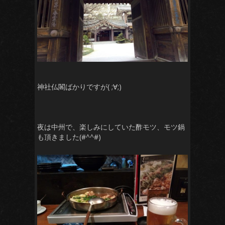
神社仏閣ばかりですが( ;∀;)
夜は中州で、楽しみにしていた酢モツ、モツ鍋
も頂きました(#^^#)