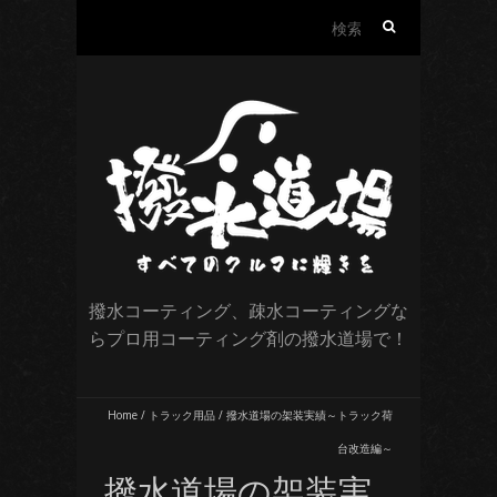
検
索:
撥水コーティング、疎水コーティングな
らプロ用コーティング剤の撥水道場で！
Home
/
トラック用品
/
撥水道場の架装実績～トラック荷
台改造編～
撥水道場の架装実