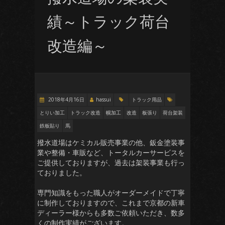
績～トラック荷台
改造編～
2018年4月16日
hassui
トラック用品
とりい加工
トラック改造
幌加工
改造
板張り
荷台架装
鉄板貼り
馬
撥水道場はケミカル販売事業の他、鈑金塗装事
業や整備・車販など、トータルカーサービスを
ご提供しておりますが、過去は架装事業も行っ
ておりました。
専門知識をもった職人がオーダーメイドで丁寧
に制作しておりますので、これまで京都の新車
ディーラー様からも多数ご依頼いただき、数多
くの制作実績がございます。