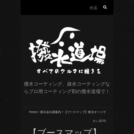
検
索:
撥水コーティング、疎水コーティングな
らプロ用コーティング剤の撥水道場で！
Home
/
展示会出展案内
/
【ブースマップ】東京オートサ
ロン2019
【ブースマップ】