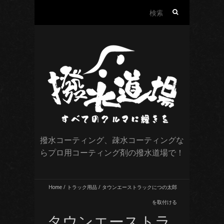
検
索:
撥水コーティング、疎水コーティングな
らプロ用コーティング剤の撥水道場で！
Home
/
トラック用品
/
タウンエーストラックにつの太郎
を取付ける
タウンエーストラ