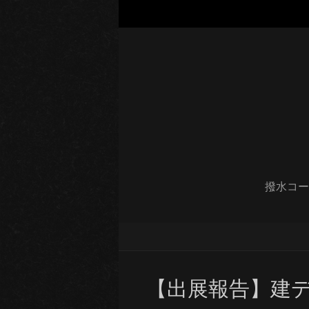
撥水コー
【出展報告】建デ