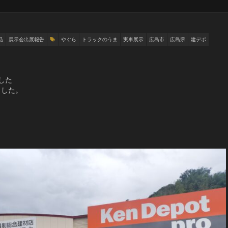
品
展示会出展報告
やぐら
トラックのうま
実車展示
広島市
広島県
建デポ
した
ました。