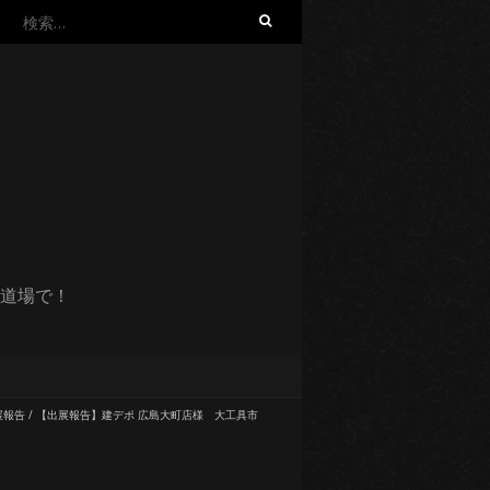
検
索:
道場で！
展報告
/
【出展報告】建デポ 広島大町店様 大工具市