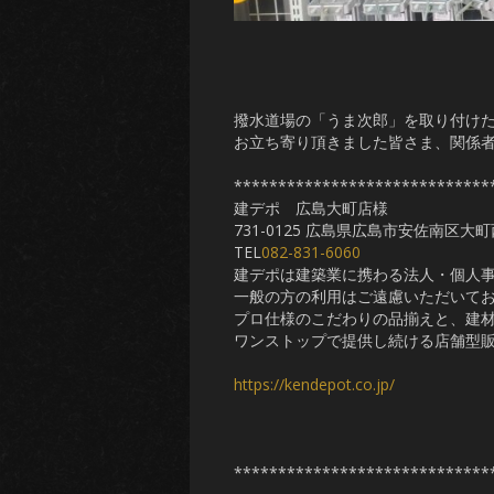
撥水道場の「うま次郎」を取り付け
お立ち寄り頂きました皆さま、関係
*****************************
建デポ 広島大町店様
731-0125 広島県広島市安佐南区大町西1
TEL
082-831-6060
建デポは建築業に携わる法人・個人
一般の方の利用はご遠慮いただいて
プロ仕様のこだわりの品揃えと、建
ワンストップで提供し続ける店舗型
https://kendepot.co.jp/
*****************************