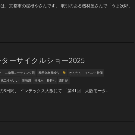
は、京都市の屋根やさんです。 取引のある機材屋さんで「うま次郎」
ターサイクルショー2025
声
二輪用コーティング剤
展示会出展報告
かんたん
イベント特価
施工性がいい
業務用
超撥水
長持ち
高性能
）の3日間、 インテックス大阪にて 「第41回 大阪モータ…