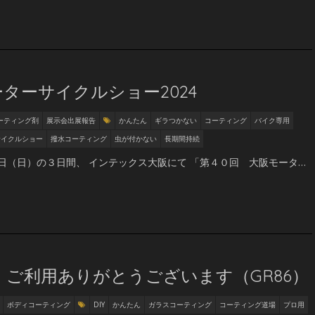
ターサイクルショー2024
ーティング剤
展示会出展報告
かんたん
ギラつかない
コーティング
バイク専用
サイクルショー
撥水コーティング
虫が付かない
長期間持続
（日）の３日間、 インテックス大阪にて 「第４０回 大阪モータ…
ご利用ありがとうございます（GR86）
ボディコーティング
DIY
かんたん
ガラスコーティング
コーティング道場
プロ用