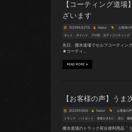
【コーティング道場】
ざいます
2023年6月27日
hassui
お客様の
タント
ダイハツ
プロ用
ボディコーティング
先日、撥水道場でセルフコーティング
★コーティ…
READ MORE
【お客様の声】うま
2022年9月6日
hassui
お客様の声
トラック
ハイゼット
塗装がきれい
安心
建
撥水道場のトラック荷台便利用品「