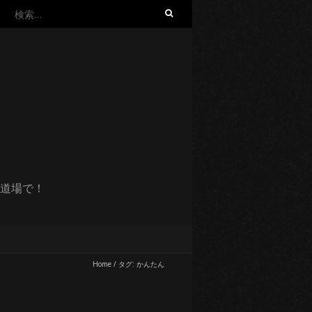
検
索:
道場で！
Home
/
タグ:
かんたん