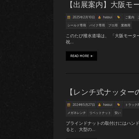
【出展案内】大阪モー
2025年2月10日
hassui
ご案内
シールド専用
バイク専用
プロ用
業務用
このたび撥水道場は、 「大阪モーター
祝…
READ MORE
【レンチ式ナッター
2024年5月27日
hassui
トラック
メガネレンチ
リベットナット
安い
ブラインドナットの取付けにはハンド
ると、大型の…