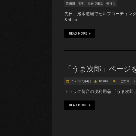
業務用
照明
自分で施工
長持ち
先日、撥水道場でセルフコーティング
&nbsp…
READ MORE
「うま次郎」ページ
2023年7月4日
hassui
ご案内
ト
トラック荷台の便利用品 「うま次郎」 
READ MORE