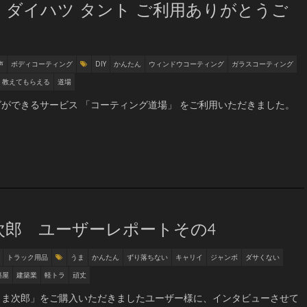
ダイハツ タント ご利用ありがとうご
声
ボディコーティング
DIY
かんたん
ウィンドウコーティング
ガラスコーティング
教えてもらえる
道場
ができるサービス 「コーティング道場」 をご利用いただきました。
次郎 ユーザーレポートその4
トラック用品
うま
かんたん
ずり落ちない
キャリイ
ジャンボ
ダサくない
築屋
建築業
軽トラ
頑丈
うま次郎」をご購入いただきましたユーザー様に、インタビューさせて