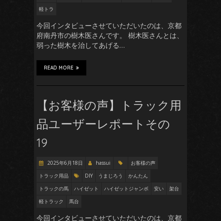
軽トラ
今回インタビューさせていただいたのは、京都
府南丹市の樹木医さんです。 樹木医さんとは、
弱った樹木を治してあげる…
READ MORE
【お客様の声】トラック用
品ユーザーレポートその
19
2025年6月18日
hassui
お客様の声
トラック用品
DIY
うまじろう
かんたん
トラックの馬
ハイゼット
ハイゼットジャンボ
安い
架台
軽トラック
馬台
今回インタビューさせていただいたのは、京都