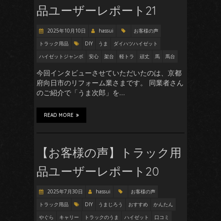
品ユーザーレポート21
2025年10月10日
hassui
お客様の声
トラック用品
DIY
うま
ダイハツハイゼット
ハイゼットジャンボ
安心
架台
軽トラ
頑丈
馬
馬台
今回インタビューさせていただいたのは、京都
府向日市のリフォーム業さまです。 同業者さん
のご紹介で「うま次郎」を…
READ MORE
【お客様の声】トラック用
品ユーザーレポート20
2025年7月30日
hassui
お客様の声
トラック用品
DIY
うまじろう
おすすめ
かんたん
やぐら
キャリー
トラックのうま
ハイゼット
口コミ