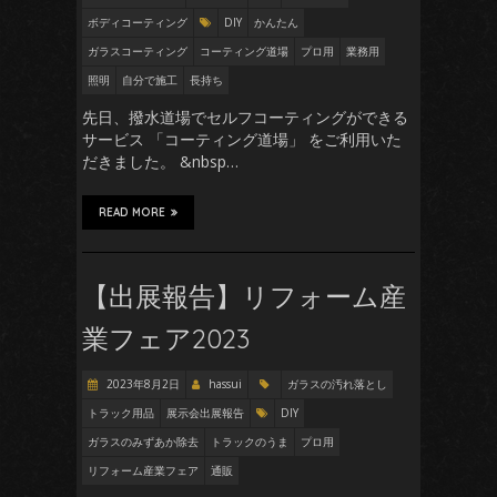
ボディコーティング
DIY
かんたん
ガラスコーティング
コーティング道場
プロ用
業務用
照明
自分で施工
長持ち
先日、撥水道場でセルフコーティングができる
サービス 「コーティング道場」 をご利用いた
だきました。 &nbsp…
READ MORE
【出展報告】リフォーム産
業フェア2023
2023年8月2日
hassui
ガラスの汚れ落とし
トラック用品
展示会出展報告
DIY
ガラスのみずあか除去
トラックのうま
プロ用
リフォーム産業フェア
通販