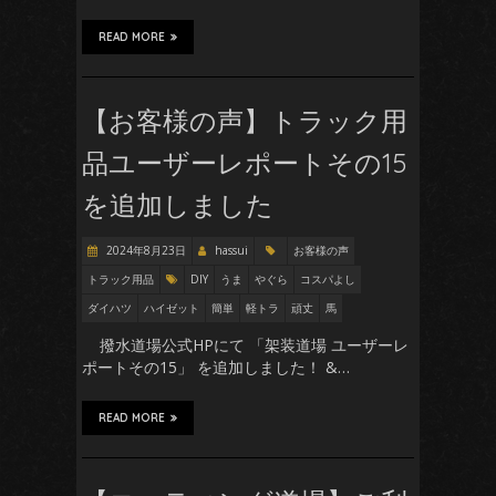
READ MORE
【お客様の声】トラック用
品ユーザーレポートその15
を追加しました
2024年8月23日
hassui
お客様の声
トラック用品
DIY
うま
やぐら
コスパよし
ダイハツ
ハイゼット
簡単
軽トラ
頑丈
馬
撥水道場公式HPにて 「架装道場 ユーザーレ
ポートその15」 を追加しました！ &…
READ MORE