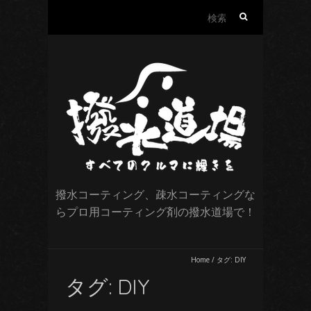
検
索:
撥水コーティング、疎水コーティングな
らプロ用コーティング剤の撥水道場で！
Home
/
タグ:
DIY
タグ:
DIY