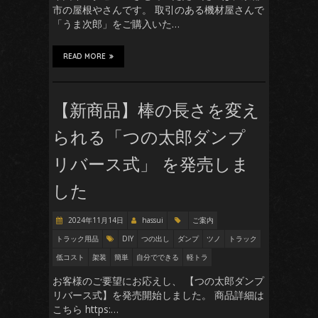
市の屋根やさんです。 取引のある機材屋さんで
「うま次郎」をご購入いた…
READ MORE
【新商品】棒の長さを変え
られる「つの太郎ダンプ
リバース式」 を発売しま
した
2024年11月14日
hassui
ご案内
トラック用品
DIY
つの出し
ダンプ
ツノ
トラック
低コスト
架装
簡単
自分でできる
軽トラ
お客様のご要望にお応えし、 【つの太郎ダンプ
リバース式】を発売開始しました。 商品詳細は
こちら https:…