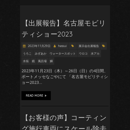
【出展報告】名古屋モビリ
ティショー2023
2023年11月29日
hassui
展示会出展報告
うろこ
みずあか
ウォータースポット
ウロコ
水アカ
水垢
鏡
風呂場
鱗
2023年11月23日（木）～26日（日）の4日間、
ポートメッセなごやにて 「名古屋モビリティシ
ョー2023…
READ MORE
【お客様の声】コーティン
グ施行車両にスケール除去