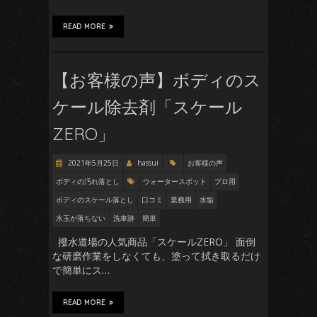
READ MORE
【お客様の声】ボディのス
ケール除去剤「スケール
ZERO」
2021年5月25日
hassui
お客様の声
ボディの汚れ落とし
ウォータースポット
プロ用
ボディのスケール落とし
口コミ
業務用
水垢
水玉が落ちない
洗車跡
簡単
撥水道場の人気商品「スケールZERO」 面倒
な研磨作業をしなくても、塗って拭き取るだけ
で簡単にス…
READ MORE