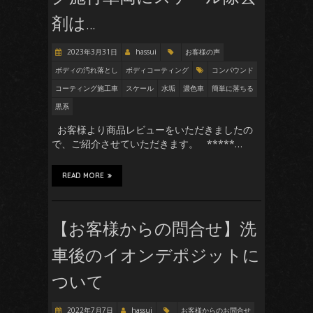
剤は…
2023年3月31日
hassui
お客様の声
ボディの汚れ落とし
ボディコーティング
コンパウンド
コーティング施工車
スケール
水垢
濃色車
簡単に落ちる
黒系
お客様より商品レビューをいただきましたの
で、ご紹介させていただきます。 *****…
READ MORE
【お客様からの問合せ】洗
車後のイオンデポジットに
ついて
2022年7月7日
hassui
お客様からのお問合せ