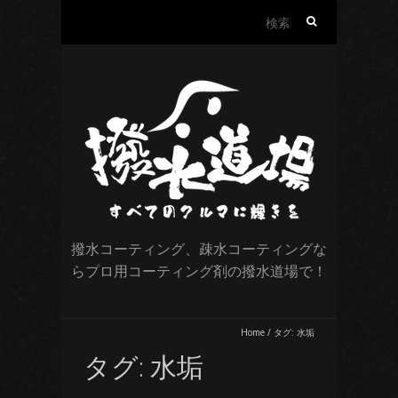
検
索:
撥水コーティング、疎水コーティングな
らプロ用コーティング剤の撥水道場で！
Home
/
タグ:
水垢
タグ:
水垢