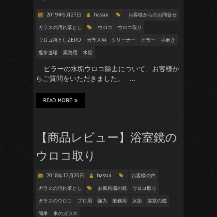
2019年5月27日
hassui
お客様からのお問合せ
ガラスの汚れ落とし
ウロコ
ウロコ取り
ウロコ落としZERO
ガラス用
クリーナー
ピラー
手磨き
撥水道場
業務用
水垢
ピラーの水垢ウロコ除去について、お客様か
らご質問をいただきました。 …
READ MORE
【商品レビュー】浴室鏡の
ウロコ取り
2018年12月20日
hassui
お客様の声
ガラスの汚れ落とし
お風呂場の鏡
ウロコ取り
ガラスのウロコ
プロ用
強力
業務用
水垢
浴室の鏡
簡単
車のガラス