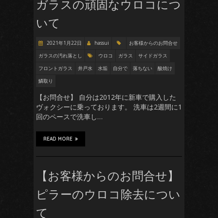
ガラスの頑固なウロコにつ
いて
2021年1月22日
hassui
お客様からのお問合せ
ガラスの汚れ落とし
ウロコ
ガラス
サイドガラス
フロントガラス
井戸水
水垢
自分で
落ちない
酸焼け
鱗取り
【お問合せ】 自分は2012年に新車で購入した
ヴォクシーに乗っております。 洗車は2週間に1
回のペースで洗車し…
READ MORE
【お客様からのお問合せ】
ピラーのウロコ除去につい
て