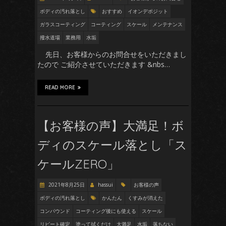
ボディの汚れ落とし
おすすめ
イオンデポジット
ガラスコーティング
コーティング
スケール
メンテナンス
撥水道場
業務用
水垢
先日、お客様からのお問合せをいただきまし
たので ご紹介させていただきます &nbs…
READ MORE
【お客様の声】大満足！ボ
ディのスケール落とし「ス
ケールZERO」
2021年8月25日
hassui
お客様の声
ボディの汚れ落とし
かんたん
くすみが消えた
コンパウンド
コーティング後にも使える
スケール
リピート確定
塗って拭くだけ
大満足
水垢
落ちない