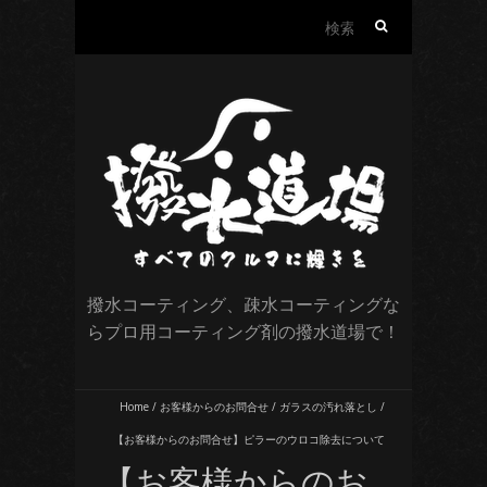
検
索:
撥水コーティング、疎水コーティングな
らプロ用コーティング剤の撥水道場で！
Home
/
お客様からのお問合せ
/
ガラスの汚れ落とし
/
【お客様からのお問合せ】ピラーのウロコ除去について
【お客様からのお