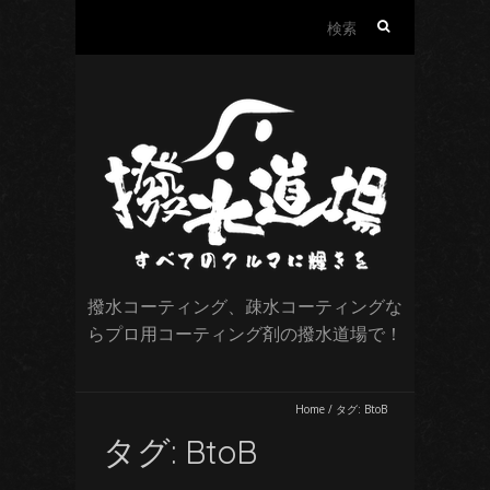
検
索:
撥水コーティング、疎水コーティングな
らプロ用コーティング剤の撥水道場で！
Home
/
タグ:
BtoB
タグ:
BtoB