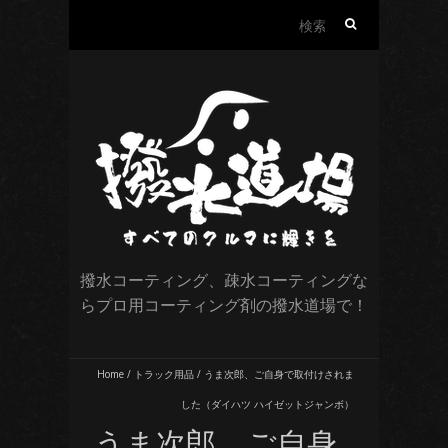
検
索:
撥水コーティング、疎水コーティングな
らプロ用コーティング剤の撥水道場で！
Home
/
トラック用品
/
うま次郎、ご自身で取付けされま
した（ダイハツ ハイゼットジャンボ）
うま次郎、ご自身