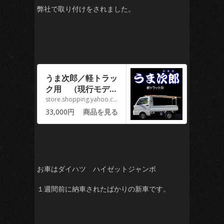
弊社で取り付けをされました。
うま次郎／軽トラッ
ク用 （現行モデ
ル・うま・馬・荷
store.shopping.yahoo.co.jp
台・架装・木材・脚
33,000円
商品を見る
立・落下予防・事故
予防・はしご）
:k001:撥水道場 – 通
販 – Yahoo!ショッ
ピング
お車はダイハツ ハイゼットジャンボ
１週間前に納車されたばかりの新車です。