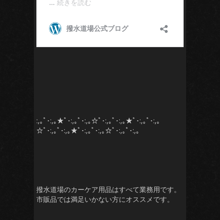
:,｡ﾟ･:,｡★ﾟ･:,｡ﾟ･:,｡☆ﾟ･:,｡ﾟ･:,｡★ﾟ･:,｡ﾟ･:,｡
☆ﾟ･:,｡ﾟ･:,｡★ﾟ･:,｡ﾟ･:,｡☆ﾟ･:,｡ﾟ･:,｡
撥水道場のカーケア用品はすべて業務用です。
市販品では満足いかない方にオススメです。