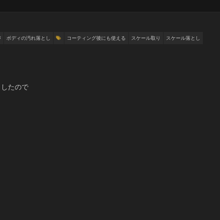
声
ボディの汚れ落とし
コーティング後にも使える
スケール取り
スケール落とし
ましたので