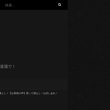
検
索:
道場で！
落とし
/
【お客様の声】買って損なし！お試しあれ！