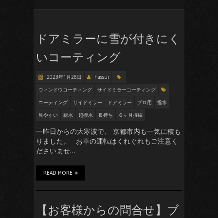
ドアミラーに雪が付きにく
いコーティング
2023年1月26日
hassui
ウィンドウコーティング
サイドミラーコーティング
コーティング
サイドミラー
ドアミラー
プロ用
撥水
見やすい
親水
超撥水
長持ち
６ヶ月持続
一昨日からの大寒波で、 京都市内も一気に積も
りました。 お車の運転はくれぐれもご注意く
ださいませ…
READ MORE
【お客様からの問合せ】ブ