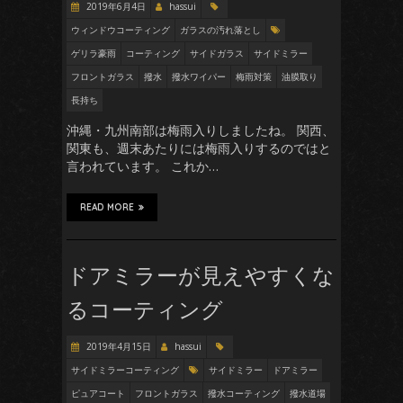
2019年6月4日
hassui
ウィンドウコーティング
ガラスの汚れ落とし
ゲリラ豪雨
コーティング
サイドガラス
サイドミラー
フロントガラス
撥水
撥水ワイパー
梅雨対策
油膜取り
長持ち
沖縄・九州南部は梅雨入りしましたね。 関西、
関東も、週末あたりには梅雨入りするのではと
言われています。 これか…
READ MORE
ドアミラーが見えやすくな
るコーティング
2019年4月15日
hassui
サイドミラーコーティング
サイドミラー
ドアミラー
ピュアコート
フロントガラス
撥水コーティング
撥水道場