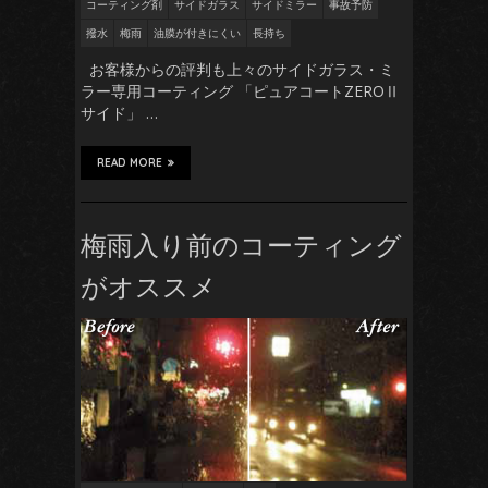
コーティング剤
サイドガラス
サイドミラー
事故予防
撥水
梅雨
油膜が付きにくい
長持ち
お客様からの評判も上々のサイドガラス・ミ
ラー専用コーティング 「ピュアコートZEROⅡ
サイド」 …
READ MORE
梅雨入り前のコーティング
がオススメ