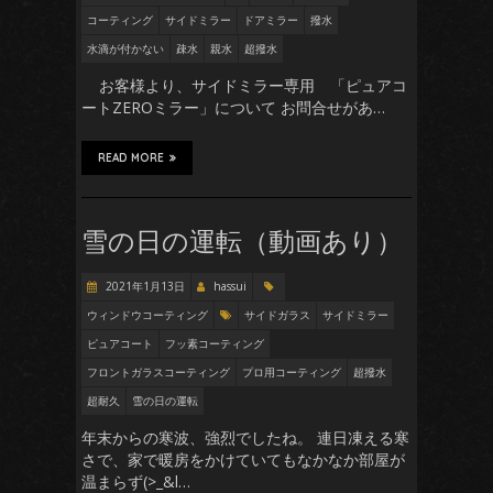
コーティング
サイドミラー
ドアミラー
撥水
水滴が付かない
疎水
親水
超撥水
お客様より、サイドミラー専用 「ピュアコ
ートZEROミラー」について お問合せがあ…
READ MORE
雪の日の運転（動画あり）
2021年1月13日
hassui
ウィンドウコーティング
サイドガラス
サイドミラー
ピュアコート
フッ素コーティング
フロントガラスコーティング
プロ用コーティング
超撥水
超耐久
雪の日の運転
年末からの寒波、強烈でしたね。 連日凍える寒
さで、家で暖房をかけていてもなかなか部屋が
温まらず(>_&l…