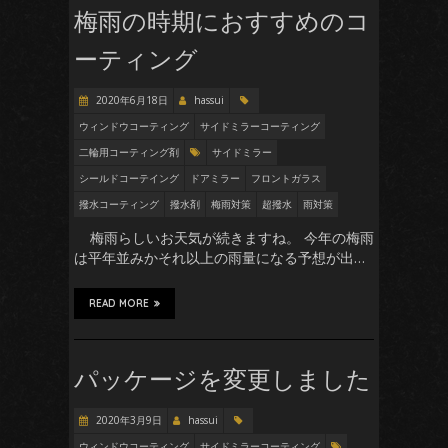
梅雨の時期におすすめのコ
ーティング
2020年6月18日
hassui
ウィンドウコーティング
サイドミラーコーティング
二輪用コーティング剤
サイドミラー
シールドコーテイング
ドアミラー
フロントガラス
撥水コーティング
撥水剤
梅雨対策
超撥水
雨対策
梅雨らしいお天気が続きますね。 今年の梅雨
は平年並みかそれ以上の雨量になる予想が出…
READ MORE
パッケージを変更しました
2020年3月9日
hassui
ウィンドウコーティング
サイドミラーコーティング