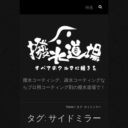
検
索:
撥水コーティング、疎水コーティングな
らプロ用コーティング剤の撥水道場で！
Home
/
タグ:
サイドミラー
タグ:
サイドミラー