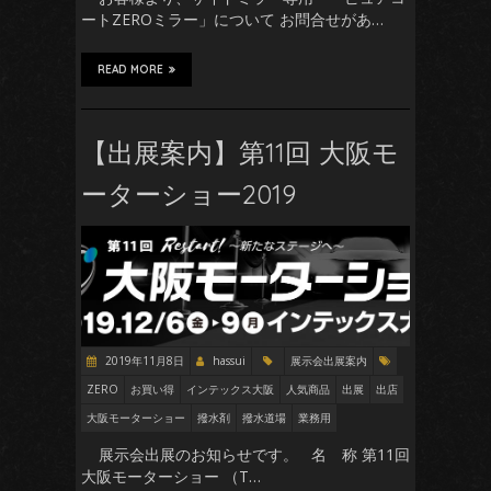
ートZEROミラー」について お問合せがあ…
READ MORE
【出展案内】第11回 大阪モ
ーターショー2019
2019年11月8日
hassui
展示会出展案内
ZERO
お買い得
インテックス大阪
人気商品
出展
出店
大阪モーターショー
撥水剤
撥水道場
業務用
展示会出展のお知らせです。 名 称 第11回
大阪モーターショー （T…