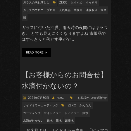
ガラスの汚れ落とし
ZERO
おすすめ
すっきり
ガラスのウロコ
プロ用
人気商品
業務用
油膜取り
簡単
鱗
ガラスに付いた油膜、雨天時の夜間にはギラつ
き、 とても見えにくくなりますよね 市販品で
はすっきりと落とす事がで…
READ MORE
【お客様からのお問合せ】
水滴付かないの？
2021年7月30日
hassui
お客様からのお問合せ
サイドミラーコーティング
ZERO
かんたん
コーティング
サイドミラー
ドアミラー
撥水
水滴が付かない
疎水
親水
超撥水
お客様より、サイドミラー専用 「ピュアコ