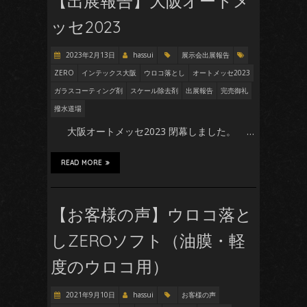
【出展報告】大阪オートメ
ッセ2023
2023年2月13日
hassui
展示会出展報告
ZERO
インテックス大阪
ウロコ落とし
オートメッセ2023
ガラスコーティング剤
スケール除去剤
出展報告
完売御礼
撥水道場
大阪オートメッセ2023 閉幕しました。 …
READ MORE
【お客様の声】ウロコ落と
しZEROソフト（油膜・軽
度のウロコ用）
2021年9月10日
hassui
お客様の声