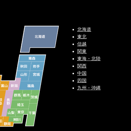
北海道
東北
信越
関東
東海・北陸
関西
中国
四国
九州・沖縄