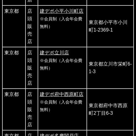
東京都
店
建デポ小平小川町店
頭
※会員制（入会年会費
東京都小平市小川
販
無料）
町1-2369-1
売
店
東京都
店
建デポ立川店
頭
※会員制（入会年会費
東京都立川市栄町6-
販
無料）
1-3
売
店
東京都
店
建デポ府中西原町店
頭
※会員制（入会年会費
東京都府中市西原
販
無料）
町2丁目6-3
売
店
東京都
店
建デポ多摩関戸店