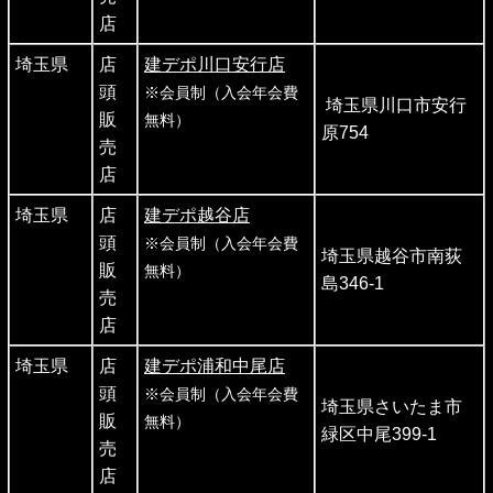
店
埼玉県
店
建デポ川口安行店
頭
※会員制（入会年会費
埼玉県川口市安行
販
無料）
原754
売
店
埼玉県
店
建デポ越谷店
頭
※会員制（入会年会費
埼玉県越谷市南荻
販
無料）
島346-1
売
店
埼玉県
店
建デポ浦和中尾店
頭
※会員制（入会年会費
埼玉県さいたま市
販
無料）
緑区中尾399-1
売
店