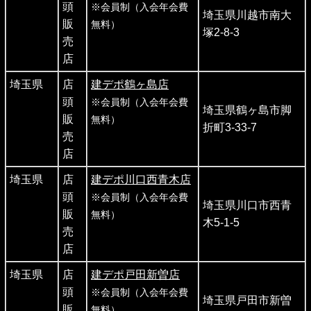
頭
※会員制（入会年会費
埼玉県川越市南大
販
無料）
塚2-8-3
売
店
埼玉県
店
建デポ鶴ヶ島店
頭
※会員制（入会年会費
埼玉県鶴ヶ島市脚
販
無料）
折町3-33-7
売
店
埼玉県
店
建デポ川口西青木店
頭
※会員制（入会年会費
埼玉県川口市西青
販
無料）
木5-1-5
売
店
埼玉県
店
建デポ戸田新曽店
頭
※会員制（入会年会費
埼玉県戸田市新曽
販
無料）