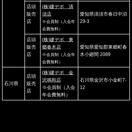
店頭
(株)建デポ 清
販売
須店
愛知県清須市春日中沼
店
29-3
※会員制（入会年
会費無料）
店頭
(株)建デポ 東
販売
郷春木店
愛知県愛知郡東郷町春
店
木小廻間 2089
※会員制（入会年
会費無料）
(株)建デポ 金
店頭
沢鳴和店
石川県金沢市小金町7-
石川県
販売
※会員制（入会
12
店
年会費無料）