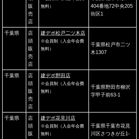
販
404番地72中央205
無料）
売
街区1
店
千葉県
店
建デポ松戸二ツ木店
頭
※会員制（入会年会費
千葉県松戸市二ツ
販
無料）
木1307
売
店
千葉県
店
建デポ野田店
頭
※会員制（入会年会費
千葉県野田市柳沢
販
無料）
字甲子前63-1
売
店
千葉県
店
建デポ花見川店
頭
千葉県千葉市花見
※会員制（入会年会費
販
川区さつきが丘1-
無料）