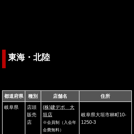
東海・北陸
都道府県
種別
店舗名
住所
岐阜県
店頭
(株)建デポ 大
販売
垣店
岐阜県大垣市林町10-
店
1250-3
※会員制（入会年
会費無料）