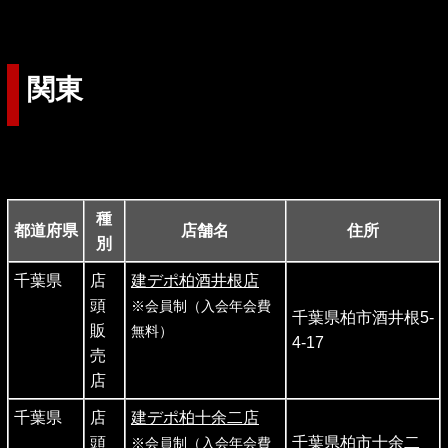
関東
種
都道府県
店舗名
住所
別
千葉県
店
建デポ柏酒井根店
頭
※会員制（入会年会費
千葉県柏市酒井根5-
販
無料）
4-17
売
店
千葉県
店
建デポ柏十余二店
頭
千葉県柏市十余二
※会員制（入会年会費