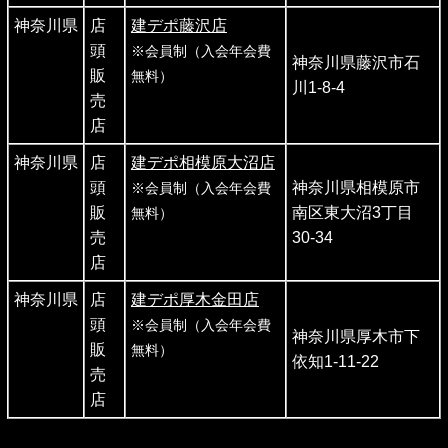
神奈川県
店
建デポ藤沢店
頭
※会員制（入会年会費
神奈川県藤沢市石
販
無料）
川1-8-4
売
店
神奈川県
店
建デポ相模原大沼店
頭
神奈川県相模原市
※会員制（入会年会費
販
南区東大沼3丁目
無料）
売
30-34
店
神奈川県
店
建デポ厚木金田店
頭
※会員制（入会年会費
神奈川県厚木市下
販
無料）
依知1-11-22
売
店