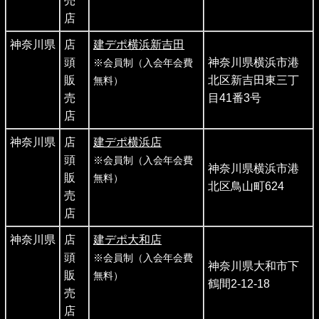
売
店
神奈川県
店
建デポ横浜新吉田
頭
神奈川県横浜市港
※会員制（入会年会費
販
北区新吉田東三丁
無料）
売
目41番3号
店
神奈川県
店
建デポ横浜店
頭
※会員制（入会年会費
神奈川県横浜市港
販
無料）
北区鳥山町624
売
店
神奈川県
店
建デポ大和店
頭
※会員制（入会年会費
神奈川県大和市下
販
無料）
鶴間2-12-18
売
店