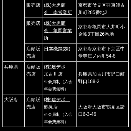
販売店
(株)大黒商
京都市伏見区羽束師古
会 南営業所
川町285番地2
販売店
(株)大黒商
京都府亀岡市大井町小
会 亀岡営業
金岐3丁目26番地
所
店頭販
日本機鋼(株)
京都府京都市下京区中
売店
堂寺庄ノ内町54-8
兵庫県
店頭販
(株)建デポ
売店
加古川店
兵庫県加古川市野口町
野口188-2
※会員制（入会
年会費無料）
大阪府
店頭販
(株)建デポ
売店
鶴見店
大阪府大阪市鶴見区諸
口6-3-46
※会員制（入会
年会費無料）