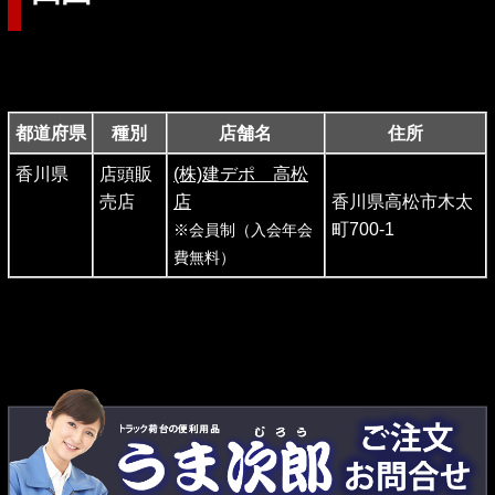
都道府県
種別
店舗名
住所
香川県
店頭販
(株)建デポ 高松
売店
店
香川県高松市木太
町700-1
※会員制（入会年会
費無料）