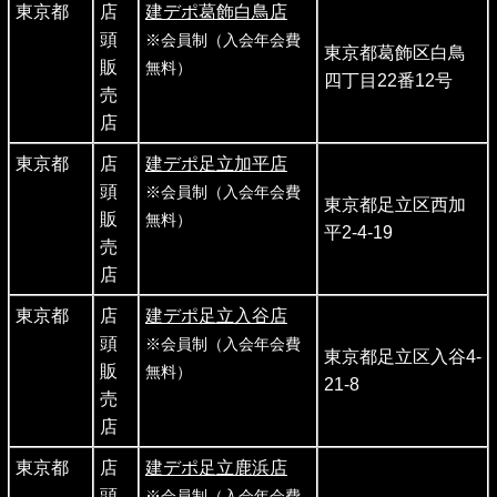
東京都
店
建デポ葛飾白鳥店
頭
※会員制（入会年会費
東京都葛飾区白鳥
販
無料）
四丁目22番12号
売
店
東京都
店
建デポ足立加平店
頭
※会員制（入会年会費
東京都足立区西加
販
無料）
平2-4-19
売
店
東京都
店
建デポ足立入谷店
頭
※会員制（入会年会費
東京都足立区入谷4-
販
無料）
21-8
売
店
東京都
店
建デポ足立鹿浜店
頭
※会員制（入会年会費