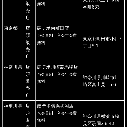
販
無料）
谷町633
売
店
東京都
店
建デポ南町田店
頭
※会員制（入会年会費
東京都町田市小川7
販
無料）
丁目5-1
売
店
神奈川県
店
建デポ川崎競馬場店
頭
※会員制（入会年会費
神奈川県川崎市川
販
無料）
崎区富士見1-5-6
売
店
神奈川県
店
建デポ横浜駒岡店
頭
※会員制（入会年会費
神奈川県横浜市鶴
販
無料）
見区駒岡2-8-43