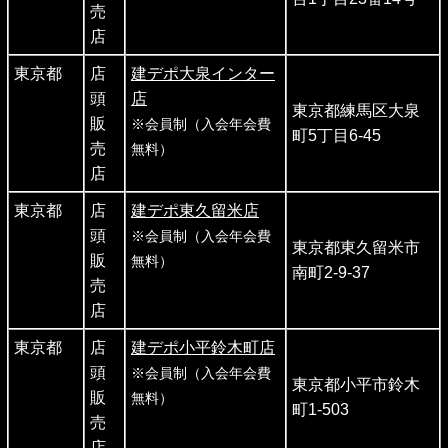
売
店
東京都
店
建デポ大泉インター
頭
店
東京都練馬区大泉
販
※会員制（入会年会費
町5丁目6-45
売
無料）
店
東京都
店
建デポ東久留米店
頭
※会員制（入会年会費
東京都東久留米市
販
無料）
南町2-9-37
売
店
東京都
店
建デポ小平鈴木町店
頭
※会員制（入会年会費
東京都小平市鈴木
販
無料）
町1-503
売
店