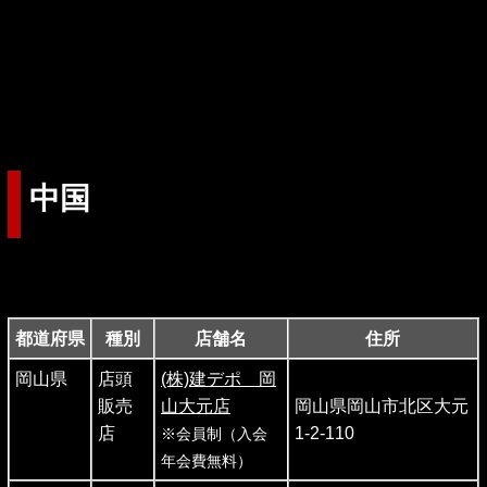
中国
都道府県
種別
店舗名
住所
岡山県
店頭
(株)建デポ 岡
販売
山大元店
岡山県岡山市北区大元
店
1-2-110
※会員制（入会
年会費無料）