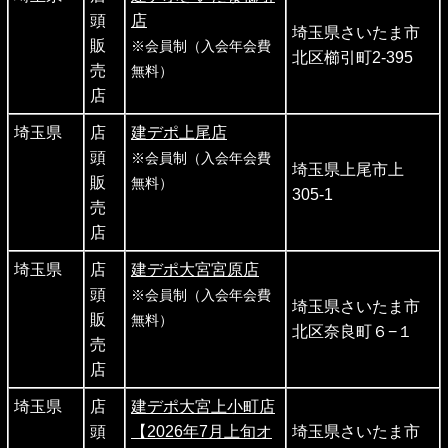
頭
店
埼玉県さいたま市
販
※会員制（入会年会費
北区櫛引町2-395
売
無料）
店
埼玉県
店
建デポ上尾店
頭
※会員制（入会年会費
埼玉県上尾市上
販
無料）
305-1
売
店
埼玉県
店
建デポ大宮宮原店
頭
※会員制（入会年会費
埼玉県さいたま市
販
無料）
北区奈良町６−１
売
店
埼玉県
店
建デポ大宮上小町店
頭
【2026年7月上旬オ
埼玉県さいたま市