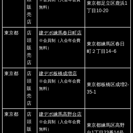
東京都足立区鹿浜1
販
無料）
丁目10-20
売
店
東京都
店
建デポ練馬春日町店
頭
※会員制（入会年会費
東京都練馬区春日
販
無料）
町２丁目14−6
売
店
東京都
店
建デポ板橋成増店
頭
※会員制（入会年会費
東京都板橋区成増2-
販
無料）
35-1
売
店
東京都
店
建デポ練馬高野台店
頭
※会員制（入会年会費
東京都練馬区高野
販
無料）
台1丁目23番14号