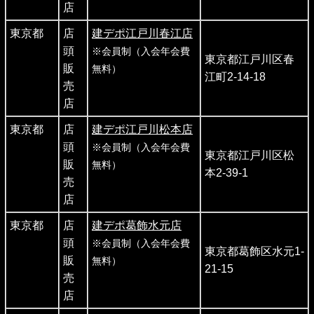
店
東京都
店
建デポ江戸川春江店
頭
※会員制（入会年会費
東京都江戸川区春
販
無料）
江町2-14-18
売
店
東京都
店
建デポ江戸川松本店
頭
※会員制（入会年会費
東京都江戸川区松
販
無料）
本2-39-1
売
店
東京都
店
建デポ葛飾水元店
頭
※会員制（入会年会費
東京都葛飾区水元1-
販
無料）
21-15
売
店