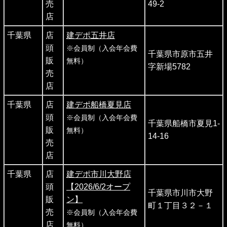
売
49-2
店
千葉県
店
建デポ五井店
頭
※会員制（入会年会費
千葉県市原市五井
販
無料）
字新場5782
売
店
千葉県
店
建デポ船橋夏見店
頭
※会員制（入会年会費
千葉県船橋市夏見1-
販
無料）
14-16
売
店
千葉県
店
建デポ市川大野店
頭
【2026/6/2オープ
千葉県市川市大野
販
ン】
町１丁目３２－１
売
※会員制（入会年会費
店
無料）