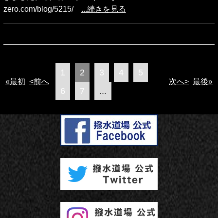
zero.com/blog/5215/
...続きを見る
1
2
3
4
5
«最初
<前へ
次へ>
最後»
6
7
...